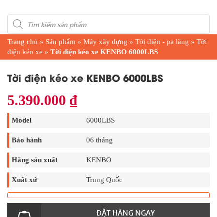
Products
search
Trang chủ
»
Sản phẩm
»
Máy xây dựng
»
Tời điện - pa lăng
»
Tời
điện kéo xe
»
Tời điện kéo xe KENBO 6000LBS
Tời điện kéo xe KENBO 6000LBS
5.390.000
₫
Model
6000LBS
Bảo hành
06 tháng
Hãng sản xuất
KENBO
Xuất xứ
Trung Quốc
ĐẶT HÀNG NGAY