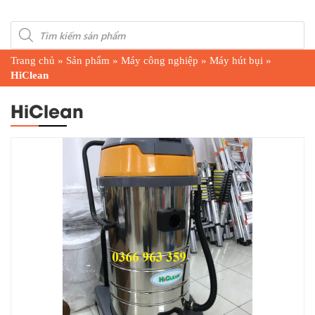
Products
search
Trang chủ
»
Sản phẩm
»
Máy công nghiệp
»
Máy hút bụi
»
HiClean
HiClean