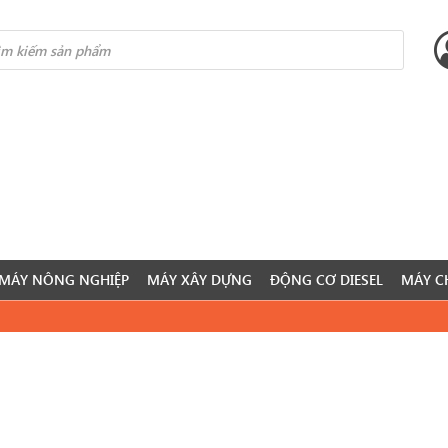
s
MÁY NÔNG NGHIỆP
MÁY XÂY DỰNG
ĐỘNG CƠ DIESEL
MÁY C