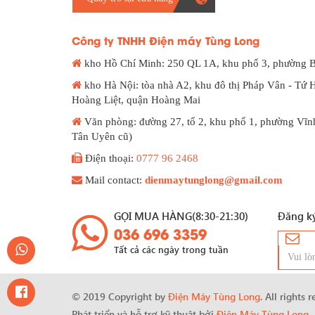
Công ty TNHH Điện máy Tùng Long
kho Hồ Chí Minh: 250 QL 1A, khu phố 3, phường 
kho Hà Nội: tòa nhà A2, khu đô thị Pháp Vân - Tứ 
Hoàng Liệt, quận Hoàng Mai
Văn phòng: đường 27, tổ 2, khu phố 1, phường Vĩn
Tân Uyên cũ)
Điện thoại:
0777 96 2468
Mail contact:
dienmaytunglong@gmail.com
GỌI MUA HÀNG(8:30-21:30)
Đăng ký
036 696 3359
Tất cả các ngày trong tuần
© 2019 Copyright by
Điện Máy Tùng Long
. All rights 
Phát triển và hỗ trợ kỹ thuật bởi
Điện Máy Tùng Long