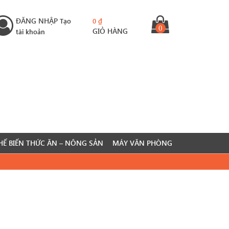
ĐĂNG NHẬP
Tạo
0
₫
0
GIỎ HÀNG
tài khoản
HẾ BIẾN THỨC ĂN – NÔNG SẢN
MÁY VĂN PHÒNG