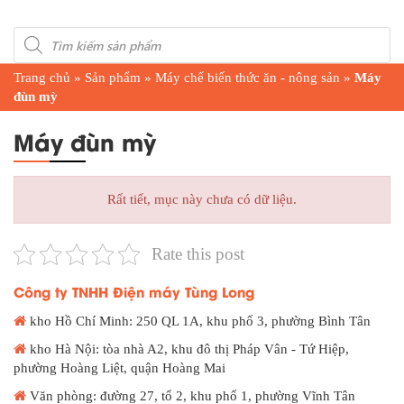
Products
search
Trang chủ
»
Sản phẩm
»
Máy chế biến thức ăn - nông sản
»
Máy
đùn mỳ
Máy đùn mỳ
Rất tiết, mục này chưa có dữ liệu.
Rate this post
Công ty TNHH Điện máy Tùng Long
kho Hồ Chí Minh: 250 QL 1A, khu phố 3, phường Bình Tân
kho Hà Nội: tòa nhà A2, khu đô thị Pháp Vân - Tứ Hiệp,
phường Hoàng Liệt, quận Hoàng Mai
Văn phòng: đường 27, tổ 2, khu phố 1, phường Vĩnh Tân