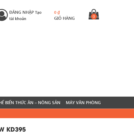
ĐĂNG NHẬP
Tạo
0
₫
0
GIỎ HÀNG
tài khoản
HẾ BIẾN THỨC ĂN – NÔNG SẢN
MÁY VĂN PHÒNG
W KD395