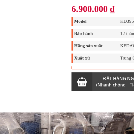
6.900.000
₫
Model
KD395
Bảo hành
12 thá
Hãng sản xuất
KEDA
Xuất xứ
Trung 
ĐẶT HÀNG NG
(Nhanh chóng - Tiệ