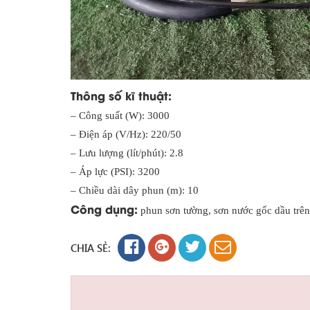
Thông số kĩ thuật:
– Công suất (W): 3000
– Điện áp (V/Hz): 220/50
– Lưu lượng (lít/phút): 2.8
– Áp lực (PSI): 3200
– Chiều dài dây phun (m): 10
Công dụng:
phun sơn tường, sơn nước gốc dầu trên
CHIA SẺ: