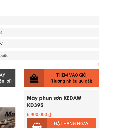
ng
W
Quốc
AY
THÊM VÀO GIỎ
n lợi)
(Hưởng nhiều ưu đãi)
Máy phun sơn KEDAW
KD395
6.900.000
₫
ĐẶT HÀNG NGAY