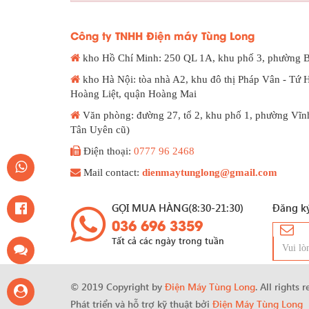
Công ty TNHH Điện máy Tùng Long
kho Hồ Chí Minh: 250 QL 1A, khu phố 3, phường 
kho Hà Nội: tòa nhà A2, khu đô thị Pháp Vân - Tứ 
Hoàng Liệt, quận Hoàng Mai
Văn phòng: đường 27, tổ 2, khu phố 1, phường Vĩn
Tân Uyên cũ)
Điện thoại:
0777 96 2468
Mail contact:
dienmaytunglong@gmail.com
GỌI MUA HÀNG(8:30-21:30)
Đăng ký
036 696 3359
Tất cả các ngày trong tuần
© 2019 Copyright by
Điện Máy Tùng Long
. All rights 
Phát triển và hỗ trợ kỹ thuật bởi
Điện Máy Tùng Long