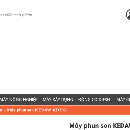
s
MÁY NÔNG NGHIỆP
MÁY XÂY DỰNG
ĐỘNG CƠ DIESEL
MÁY C
ơn
»
Máy phun sơn KEDAW KD395
Máy phun sơn KEDA