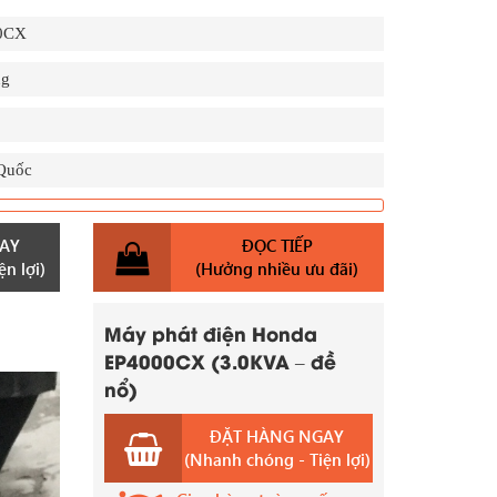
0CX
ng
Quốc
AY
ĐỌC TIẾP
n lợi)
(Hưởng nhiều ưu đãi)
Máy phát điện Honda
EP4000CX (3.0KVA – đề
nổ)
ĐẶT HÀNG NGAY
(Nhanh chóng - Tiện lợi)