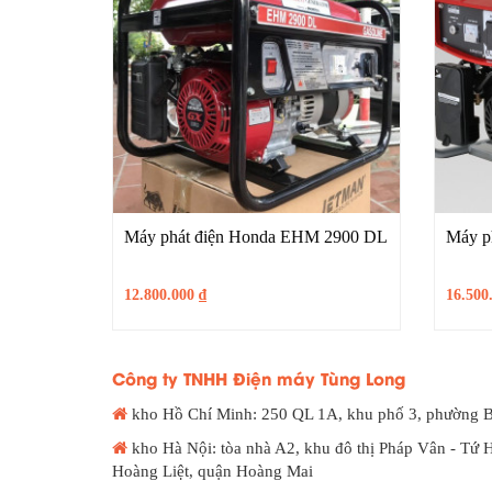
Máy phát điện Honda EHM 2900 DL
Máy p
12.800.000
₫
16.500
Công ty TNHH Điện máy Tùng Long
kho Hồ Chí Minh: 250 QL 1A, khu phố 3, phường 
kho Hà Nội: tòa nhà A2, khu đô thị Pháp Vân - Tứ 
Hoàng Liệt, quận Hoàng Mai