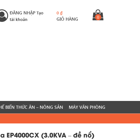
ĐĂNG NHẬP
Tạo
0
₫
0
GIỎ HÀNG
tài khoản
HẾ BIẾN THỨC ĂN – NÔNG SẢN
MÁY VĂN PHÒNG
a EP4000CX (3.0KVA – đề nổ)