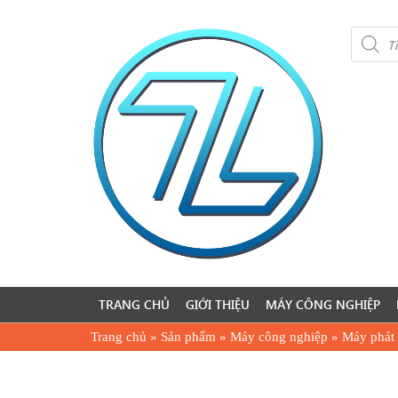
Product
search
TRANG CHỦ
GIỚI THIỆU
MÁY CÔNG NGHIỆP
Trang chủ
»
Sản phẩm
»
Máy công nghiệp
»
Máy phát 