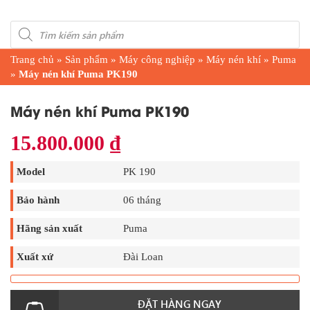
Products
search
Trang chủ
»
Sản phẩm
»
Máy công nghiệp
»
Máy nén khí
»
Puma
»
Máy nén khí Puma PK190
Máy nén khí Puma PK190
15.800.000
₫
Model
PK 190
Bảo hành
06 tháng
Hãng sản xuất
Puma
Xuất xứ
Đài Loan
ĐẶT HÀNG NGAY