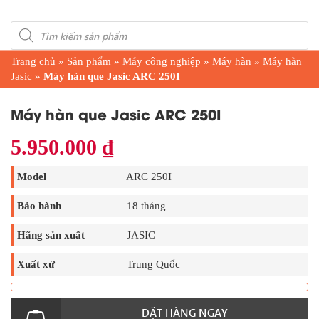
Products
search
Trang chủ
»
Sản phẩm
»
Máy công nghiệp
»
Máy hàn
»
Máy hàn
Jasic
»
Máy hàn que Jasic ARC 250I
Máy hàn que Jasic ARC 250I
5.950.000
₫
Model
ARC 250I
Bảo hành
18 tháng
Hãng sản xuất
JASIC
Xuất xứ
Trung Quốc
ĐẶT HÀNG NGAY