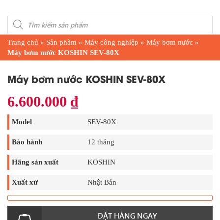
Products
search
Trang chủ
»
Sản phẩm
»
Máy công nghiệp
»
Máy bơm nước
»
Máy bơm nước KOSHIN SEV-80X
Máy bơm nước KOSHIN SEV-80X
6.600.000
₫
Model
SEV-80X
Bảo hành
12 tháng
Hãng sản xuất
KOSHIN
Xuất xứ
Nhật Bản
ĐẶT HÀNG NGAY