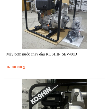
Máy bơm nước chạy dầu KOSHIN SEV-80D
16.500.000
₫