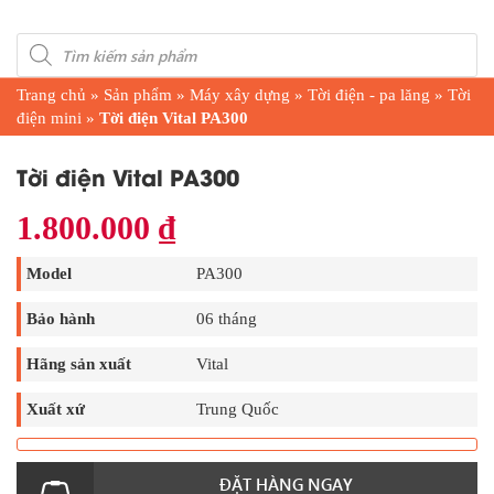
Products
search
Trang chủ
»
Sản phẩm
»
Máy xây dựng
»
Tời điện - pa lăng
»
Tời
điện mini
»
Tời điện Vital PA300
Tời điện Vital PA300
1.800.000
₫
Model
PA300
Bảo hành
06 tháng
Hãng sản xuất
Vital
Xuất xứ
Trung Quốc
ĐẶT HÀNG NGAY