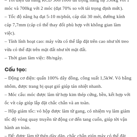
– Tời điện đa năng KCD 500/1000 tải trọng nâng hạ 350kg với 1
móc và 700kg với 2 móc (đạt 70% so với tải trọng định mức).
– Tốc độ nâng hạ đạt 5-10 m/phút, cáp dài 30 mét, đường kính
cáp 7,7mm (cáp có thể thay đổi phù hợp với không gian làm
việc).
– Tính lính hoạt cao: máy vừa có thể lắp đặt trên cao như tời treo
vừa có thể đặt trên mặt đất như tời mặt đất.
– Thời gian làm việc: 8h/ngày.
Cấu tạo:
– Động cơ điện: quấn 100% dây đồng, công suất 1,5kW. Vỏ bằng
nhôm, được trang bị quạt gió giúp tản nhiệt nhanh.
– Móc cẩu: móc được làm từ hợp kim thép cứng, bền, kết hợp với
ốc vít cáp giúp lắp đặt chắc chắn và an toàn.
– Hộp giảm tốc: vỏ hộp được làm từ gang, có nhiệm vụ làm giảm
tốc độ vòng quay truyền từ động cơ đến tang cuốn, giúp tời vận
hành an toàn.
– Đế: được làm từ thép dày dặn, chắc chắn giúp máy có thể đặt