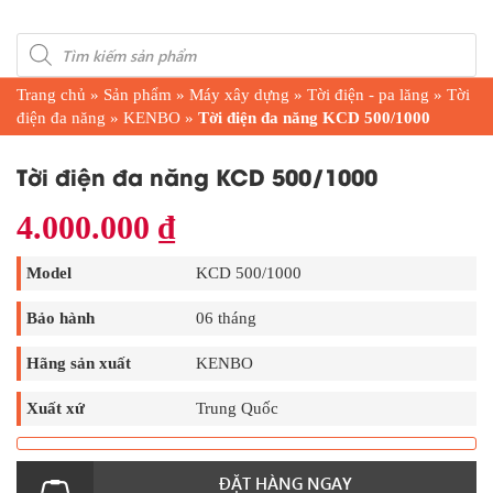
Products
search
Trang chủ
»
Sản phẩm
»
Máy xây dựng
»
Tời điện - pa lăng
»
Tời
điện đa năng
»
KENBO
»
Tời điện đa năng KCD 500/1000
Tời điện đa năng KCD 500/1000
4.000.000
₫
Model
KCD 500/1000
Bảo hành
06 tháng
Hãng sản xuất
KENBO
Xuất xứ
Trung Quốc
ĐẶT HÀNG NGAY