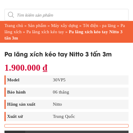
Products
search
Trang chủ
»
Sản phẩm
»
Máy xây dựng
»
Tời điện - pa lăng
»
Pa
lăng xích
»
Pa lăng xích kéo tay
»
Pa lăng xích kéo tay Nitto 3
tấn 3m
Pa lăng xích kéo tay Nitto 3 tấn 3m
1.900.000
₫
Model
30VP5
Bảo hành
06 tháng
Hãng sản xuất
Nitto
Xuất xứ
Trung Quốc