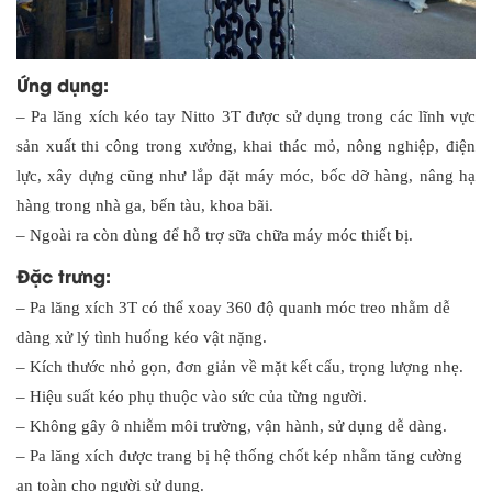
Ứng dụng:
– Pa lăng xích kéo tay Nitto 3T được sử dụng trong các lĩnh vực
sản xuất thi công trong xưởng, khai thác mỏ, nông nghiệp, điện
lực, xây dựng cũng như lắp đặt máy móc, bốc dỡ hàng, nâng hạ
hàng trong nhà ga, bến tàu, khoa bãi.
– Ngoài ra còn dùng để hỗ trợ sữa chữa máy móc thiết bị.
Đặc trưng:
– Pa lăng xích 3T có thể xoay 360 độ quanh móc treo nhằm dễ
dàng xử lý tình huống kéo vật nặng.
– Kích thước nhỏ gọn, đơn giản về mặt kết cấu, trọng lượng nhẹ.
– Hiệu suất kéo phụ thuộc vào sức của từng người.
– Không gây ô nhiễm môi trường, vận hành, sử dụng dễ dàng.
– Pa lăng xích được trang bị hệ thống chốt kép nhằm tăng cường
an toàn cho người sử dụng.