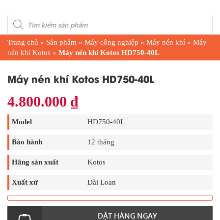
Products
search
Trang chủ
»
Sản phẩm
»
Máy công nghiệp
»
Máy nén khí
»
Máy
nén khí Kotos
»
Máy nén khí Kotos HD750-40L
Máy nén khí Kotos HD750-40L
4.800.000
₫
Model
HD750-40L
Bảo hành
12 tháng
Hãng sản xuất
Kotos
Xuất xứ
Đài Loan
ĐẶT HÀNG NGAY