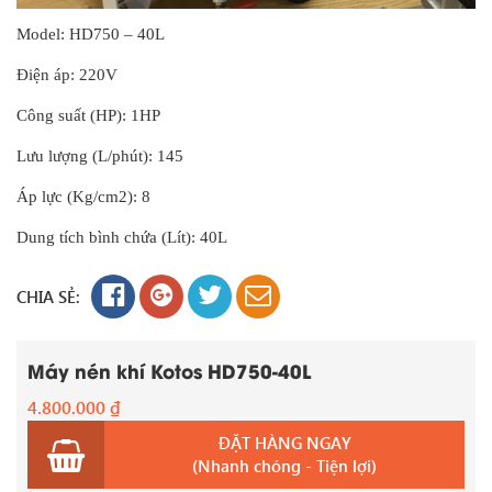
Model: HD750 – 40L
Điện áp: 220V
Công suất (HP): 1HP
Lưu lượng (L/phút): 145
Áp lực (Kg/cm2): 8
Dung tích bình chứa (Lít): 40L
CHIA SẺ:
Máy nén khí Kotos HD750-40L
4.800.000
₫
ĐẶT HÀNG NGAY
(Nhanh chóng - Tiện lợi)