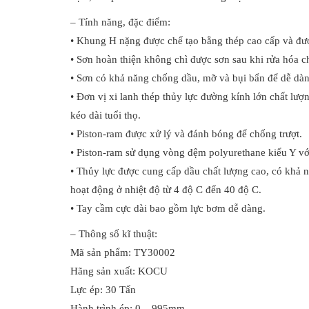
– Tính năng, đặc điểm:
• Khung H nặng được chế tạo bằng thép cao cấp và được
• Sơn hoàn thiện không chì được sơn sau khi rửa hóa 
• Sơn có khả năng chống dầu, mỡ và bụi bẩn để dễ dàn
• Đơn vị xi lanh thép thủy lực đường kính lớn chất lượ
kéo dài tuổi thọ.
• Piston-ram được xử lý và đánh bóng để chống trượt.
• Piston-ram sử dụng vòng đệm polyurethane kiểu Y với
• Thủy lực được cung cấp dầu chất lượng cao, có khả nă
hoạt động ở nhiệt độ từ 4 độ C đến 40 độ C.
• Tay cầm cực dài bao gồm lực bơm dễ dàng.
– Thông số kĩ thuật:
Mã sản phẩm: TY30002
Hãng sản xuất: KOCU
Lực ép: 30 Tấn
Hành trình ép: 0 – 995mm