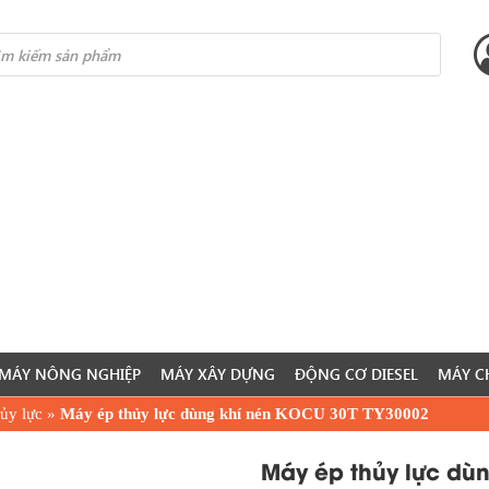
s
MÁY NÔNG NGHIỆP
MÁY XÂY DỰNG
ĐỘNG CƠ DIESEL
MÁY C
ủy lực
»
Máy ép thủy lực dùng khí nén KOCU 30T TY30002
Máy ép thủy lực dù