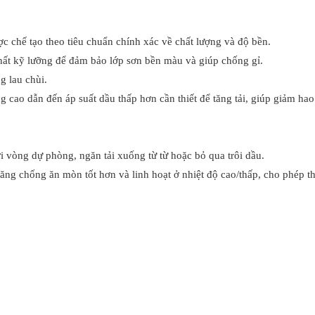
 chế tạo theo tiêu chuẩn chính xác về chất lượng và độ bền.
chất kỹ lưỡng để đảm bảo lớp sơn bền màu và giúp chống gỉ.
g lau chùi.
ng cao dẫn đến áp suất dầu thấp hơn cần thiết để tăng tải, giúp giảm ha
 vòng dự phòng, ngăn tải xuống từ từ hoặc bỏ qua trôi dầu.
ng chống ăn mòn tốt hơn và linh hoạt ở nhiệt độ cao/thấp, cho phép thi