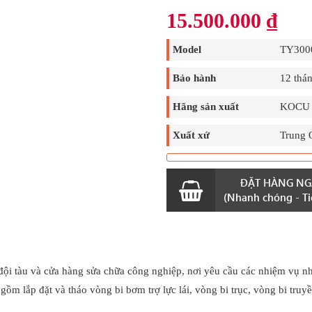
15.500.000
₫
Model
TY300
Bảo hành
12 thá
Hãng sản xuất
KOCU
Xuất xứ
Trung 
ĐẶT HÀNG NG
(Nhanh chóng - Tiệ
n, đội tàu và cửa hàng sửa chữa công nghiệp, nơi yêu cầu các nhiệm vụ n
ồm lắp đặt và tháo vòng bi bơm trợ lực lái, vòng bi trục, vòng bi truy