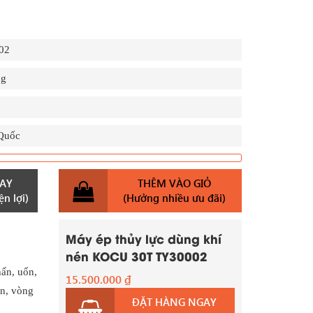
02
ng
Quốc
AY
THÊM VÀO GIỎ
n lợi)
(Hưởng nhiều ưu đãi)
Máy ép thủy lực dùng khí
nén KOCU 30T TY30002
hấn, uốn,
15.500.000
₫
ền, vòng
ĐẶT HÀNG NGAY