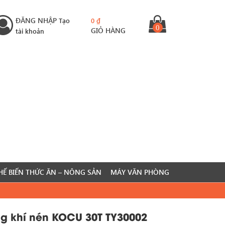
ĐĂNG NHẬP
Tạo
0
₫
0
GIỎ HÀNG
tài khoản
HẾ BIẾN THỨC ĂN – NÔNG SẢN
MÁY VĂN PHÒNG
ng khí nén KOCU 30T TY30002