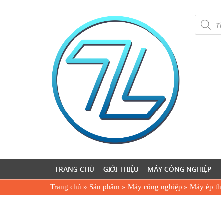
Product
search
TRANG CHỦ
GIỚI THIỆU
MÁY CÔNG NGHIỆP
Trang chủ
»
Sản phẩm
»
Máy công nghiệp
»
Máy ép th