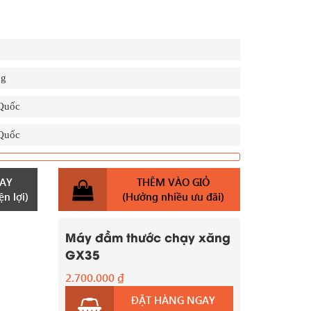
ng
Quốc
Quốc
AY
THÊM VÀO GIỎ
n lợi)
(Hưởng nhiều ưu đãi)
Máy đầm thước chạy xăng
GX35
2.700.000
₫
ĐẶT HÀNG NGAY