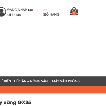
ĐĂNG NHẬP
Tạo
0
₫
0
GIỎ HÀNG
tài khoản
HẾ BIẾN THỨC ĂN – NÔNG SẢN
MÁY VĂN PHÒNG
y xăng GX35