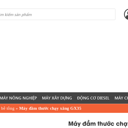
s
MÁY NÔNG NGHIỆP
MÁY XÂY DỰNG
ĐỘNG CƠ DIESEL
MÁY C
 bê tông
»
Máy đầm thước chạy xăng GX35
Máy đầm thước chạ