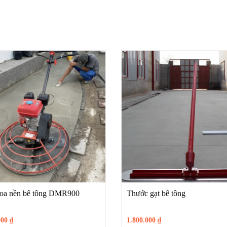
oa nền bê tông DMR900
Thước gạt bê tông
000
₫
1.800.000
₫