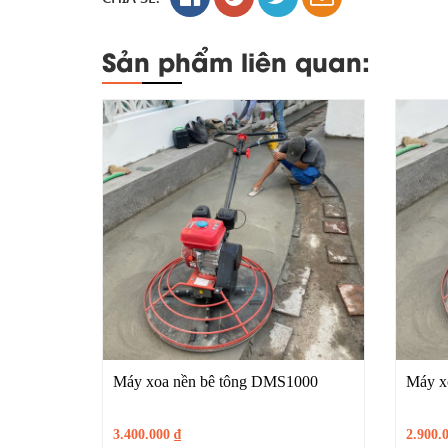
Sản phẩm liên quan:
Máy xoa nền bê tông DMS1000
Máy x
3.400.000
₫
2.900.