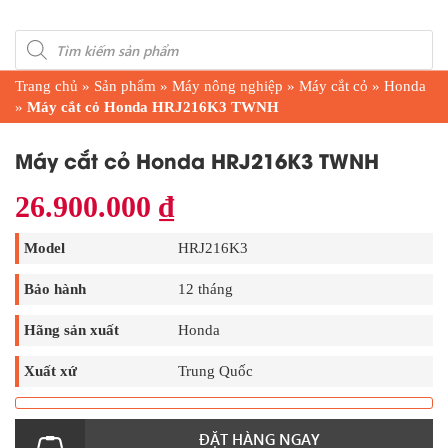
Products
search
Trang chủ
»
Sản phẩm
»
Máy nông nghiệp
»
Máy cắt cỏ
»
Honda
»
Máy cắt cỏ Honda HRJ216K3 TWNH
Máy cắt cỏ Honda HRJ216K3 TWNH
26.900.000
₫
Model
HRJ216K3
Bảo hành
12 tháng
Hãng sản xuất
Honda
Xuất xứ
Trung Quốc
ĐẶT HÀNG NGAY