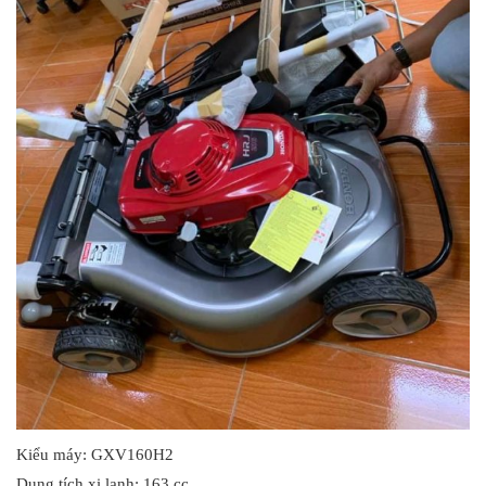
Kiểu máy: GXV160H2
Dung tích xi lanh: 163 cc