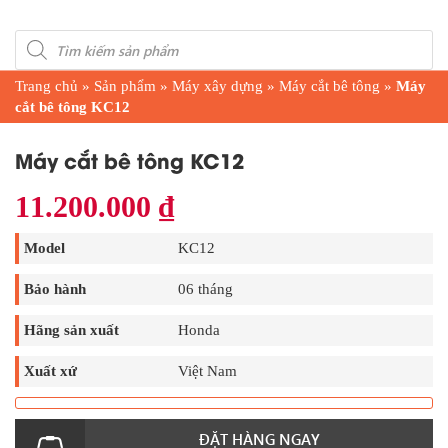
Products
search
Trang chủ
»
Sản phẩm
»
Máy xây dựng
»
Máy cắt bê tông
»
Máy
cắt bê tông KC12
Máy cắt bê tông KC12
11.200.000
₫
Model
KC12
Bảo hành
06 tháng
Hãng sản xuất
Honda
Xuất xứ
Việt Nam
ĐẶT HÀNG NGAY