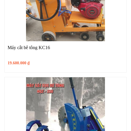
Máy cắt bê tông KC16
19.600.000
₫