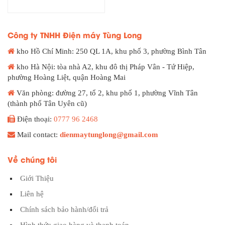
price
price
was:
is:
18.500.000 ₫.
17.500.000 ₫.
Công ty TNHH Điện máy Tùng Long
kho Hồ Chí Minh: 250 QL 1A, khu phố 3, phường Bình Tân
kho Hà Nội: tòa nhà A2, khu đô thị Pháp Vân - Tứ Hiệp,
phường Hoàng Liệt, quận Hoàng Mai
Văn phòng: đường 27, tổ 2, khu phố 1, phường Vĩnh Tân
(thành phố Tân Uyên cũ)
Điện thoại:
0777 96 2468
Mail contact:
dienmaytunglong@gmail.com
Về chúng tôi
Giới Thiệu
Liên hệ
Chính sách bảo hành/đổi trả
Hình thức giao hàng và thanh toán