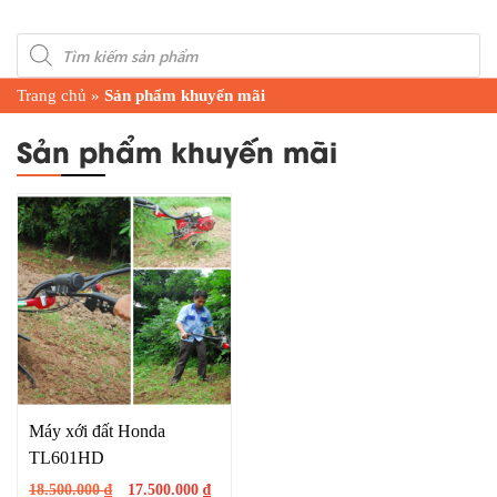
Products
search
Trang chủ
»
Sản phẩm khuyến mãi
Sản phẩm khuyến mãi
Máy xới đất Honda
TL601HD
Original
Current
18.500.000
₫
17.500.000
₫