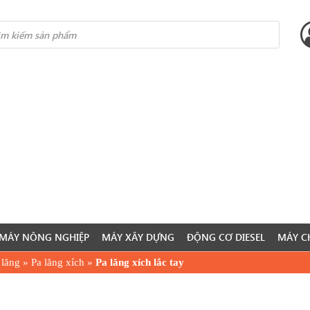
s
MÁY NÔNG NGHIỆP
MÁY XÂY DỰNG
ĐỘNG CƠ DIESEL
MÁY C
 lăng
»
Pa lăng xích
»
Pa lăng xích lắc tay