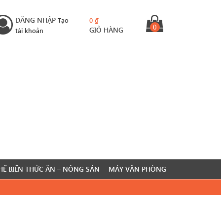
ĐĂNG NHẬP
Tạo
0
₫
0
GIỎ HÀNG
tài khoản
HẾ BIẾN THỨC ĂN – NÔNG SẢN
MÁY VĂN PHÒNG