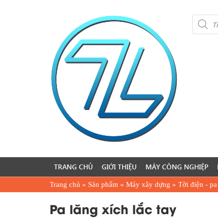
Product
search
TRANG CHỦ
GIỚI THIỆU
MÁY CÔNG NGHIỆP
Trang chủ
»
Sản phẩm
»
Máy xây dựng
»
Tời điện - pa
Pa lăng xích lắc tay