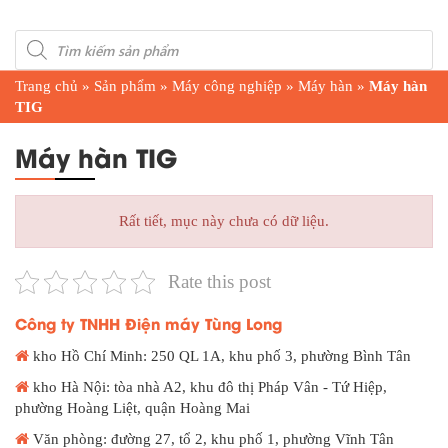
Products
search
Trang chủ
»
Sản phẩm
»
Máy công nghiệp
»
Máy hàn
»
Máy hàn
TIG
Máy hàn TIG
Rất tiết, mục này chưa có dữ liệu.
Rate this post
Công ty TNHH Điện máy Tùng Long
kho Hồ Chí Minh: 250 QL 1A, khu phố 3, phường Bình Tân
kho Hà Nội: tòa nhà A2, khu đô thị Pháp Vân - Tứ Hiệp,
phường Hoàng Liệt, quận Hoàng Mai
Văn phòng: đường 27, tổ 2, khu phố 1, phường Vĩnh Tân