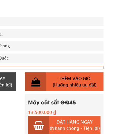
ng
hong
Quốc
AY
THÊM VÀO GIỎ
n lợi)
(Hưởng nhiều ưu đãi)
Máy cắt sắt GQ45
13.500.000
₫
ĐẶT HÀNG NGAY
(Nhanh chóng - Tiện lợi)