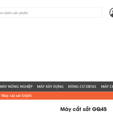
s
MÁY NÔNG NGHIỆP
MÁY XÂY DỰNG
ĐỘNG CƠ DIESEL
MÁY C
»
Máy cắt sắt GQ45
Máy cắt sắt GQ45