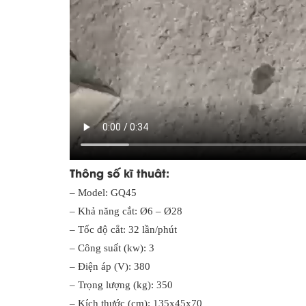
Thông số kĩ thuât:
– Model: GQ45
– Khả năng cắt: Ø6 – Ø28
– Tốc độ cắt: 32 lần/phút
– Công suất (kw): 3
– Điện áp (V): 380
– Trọng lượng (kg): 350
– Kích thước (cm): 135x45x70