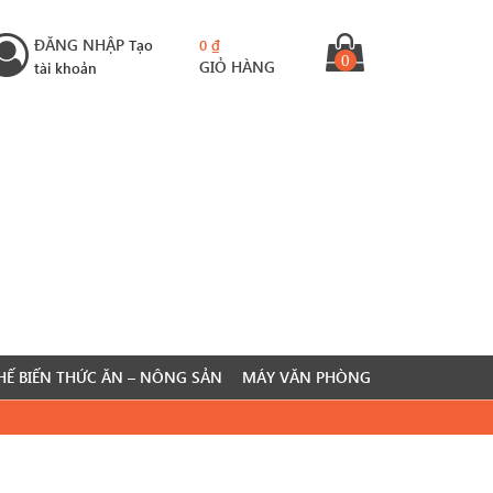
ĐĂNG NHẬP
Tạo
0
₫
0
GIỎ HÀNG
tài khoản
HẾ BIẾN THỨC ĂN – NÔNG SẢN
MÁY VĂN PHÒNG