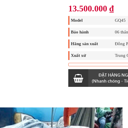
13.500.000
₫
Model
GQ45
Bảo hành
06 thá
Hãng sản xuất
Đông P
Xuất xứ
Trung 
ĐẶT HÀNG NG
(Nhanh chóng - Tiệ