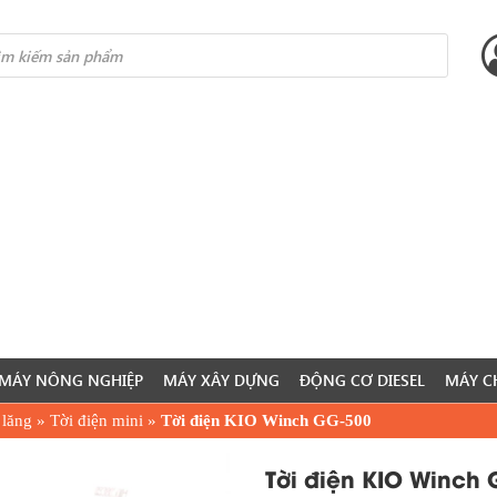
s
MÁY NÔNG NGHIỆP
MÁY XÂY DỰNG
ĐỘNG CƠ DIESEL
MÁY C
 lăng
»
Tời điện mini
»
Tời điện KIO Winch GG-500
Tời điện KIO Winch