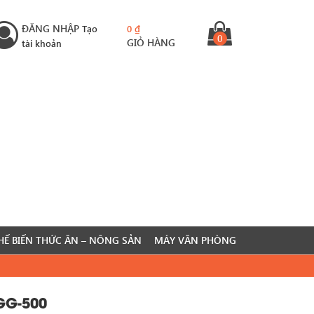
ĐĂNG NHẬP
Tạo
0
₫
0
GIỎ HÀNG
tài khoản
HẾ BIẾN THỨC ĂN – NÔNG SẢN
MÁY VĂN PHÒNG
 GG-500