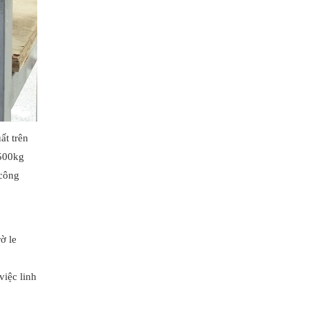
ất trên
 500kg
 công
ờ le
việc linh