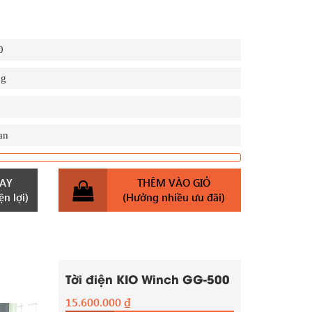
0
ng
an
AY
THÊM VÀO GIỎ
n lợi)
(Hưởng nhiều ưu đãi)
Tời điện KIO Winch GG-500
15.600.000
₫