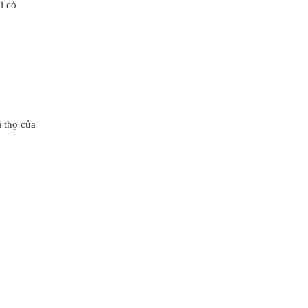
i có
i thọ của