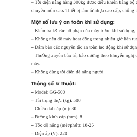
– Tời điện nâng hàng 300kg được điều khiển bằng bộ đ
chuyên môn cao. Thiết bị làm từ nhựa cao cấp, chống t
Một số lưu ý an toàn khi sử dụng:
– Kiểm tra kỹ các bộ phận của máy trước khi sử dụng,
– Không nên để máy hoạt động trong nhiều giờ liên tụ
– Đảm bảo các nguyên tắc an toàn lao động khi sử dụ
– Thường xuyên bảo trì, bảo dưỡng theo khuyến nghị củ
máy.
– Không dùng tời điện để nâng người.
Thông số kĩ thuât:
– Model: GG-500
– Tải trọng thực (kg): 500
– Chiều dài cáp (m): 30
– Đường kính cáp (mm): 8
– Tốc độ nâng (mét/phút): 18-25
– Điện áp (V): 220