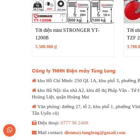
Tời điện mini STRONGER YT-
Tời n
1200B
TZF 2
5.500.000
₫
3.700.
Công ty TNHH Điện máy Tùng Long
kho Hồ Chí Minh: 250 QL 1A, khu phố 3, phường 
kho Hà Nội: tòa nhà A2, khu đô thị Pháp Vân - Tứ 
Hoàng Liệt, quận Hoàng Mai
Văn phòng: đường 27, tổ 2, khu phố 1, phường Vĩn
Tân Uyên cũ)
Điện thoại:
0777 96 2468
Mail contact:
dienmaytunglong@gmail.com