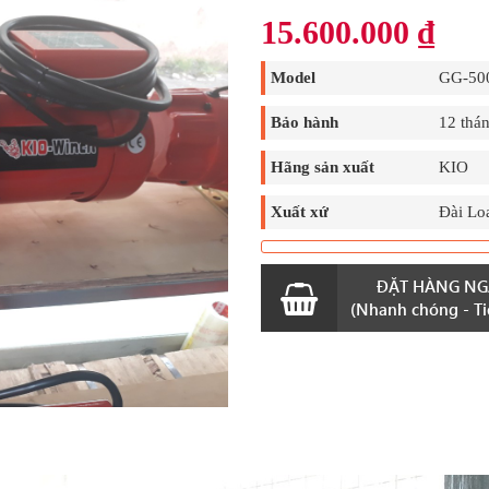
15.600.000
₫
Model
GG-50
Bảo hành
12 thá
Hãng sản xuất
KIO
Xuất xứ
Đài Lo
ĐẶT HÀNG NG
(Nhanh chóng - Tiệ