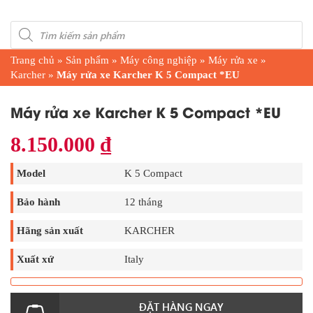
Products
search
Trang chủ
»
Sản phẩm
»
Máy công nghiệp
»
Máy rửa xe
»
Karcher
»
Máy rửa xe Karcher K 5 Compact *EU
Máy rửa xe Karcher K 5 Compact *EU
8.150.000
₫
Model
K 5 Compact
Bảo hành
12 tháng
Hãng sản xuất
KARCHER
Xuất xứ
Italy
ĐẶT HÀNG NGAY