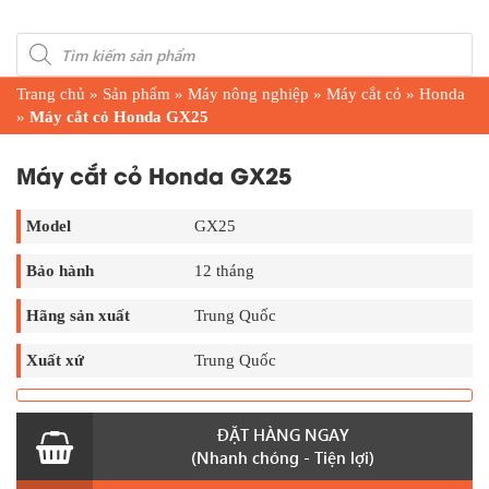
Products
search
Trang chủ
»
Sản phẩm
»
Máy nông nghiệp
»
Máy cắt cỏ
»
Honda
»
Máy cắt cỏ Honda GX25
Máy cắt cỏ Honda GX25
Model
GX25
Bảo hành
12 tháng
Hãng sản xuất
Trung Quốc
Xuất xứ
Trung Quốc
ĐẶT HÀNG NGAY
(Nhanh chóng - Tiện lợi)